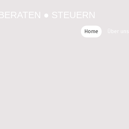
BERATEN ● STEUERN
Home
Über uns